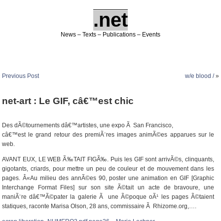
.net
News – Texts – Publications – Events
«
Previous Post
w/e blood /
»
net-art : Le GIF, câ€™est chic
Des dÃ©tournements dâ€™artistes, une expo Ã San Francisco,
câ€™est le grand retour des premiÃ¨res images animÃ©es apparues sur le
web.
AVANT EUX, LE WEB Ã‰TAIT FIGÃ‰. Puis les GIF sont arrivÃ©s, clinquants,
gigotants, criards, pour mettre un peu de couleur et de mouvement dans les
pages. Â«Au milieu des annÃ©es 90, poster une animation en GIF [Graphic
Interchange Format Files] sur son site Ã©tait un acte de bravoure, une
maniÃ¨re dâ€™Ã©pater la galerie Ã une Ã©poque oÃ¹ les pages Ã©taient
statiques, raconte Marisa Olson, 28 ans, commissaire Ã Rhizome.org,….