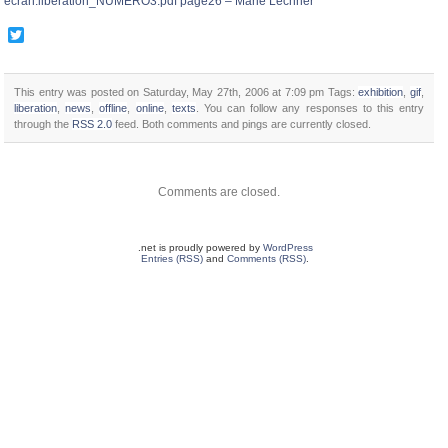
ecran.liberation_NUMERO3.pdf page26 – Marie Lechner
Twitter
This entry was posted on Saturday, May 27th, 2006 at 7:09 pm
Tags:
exhibition
,
gif
,
liberation
,
news
,
offline
,
online
,
texts
. You can follow any responses to this entry
through the
RSS 2.0
feed. Both comments and pings are currently closed.
Comments are closed.
.net is proudly powered by
WordPress
Entries (RSS)
and
Comments (RSS)
.